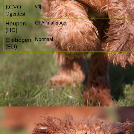
ECVO
vrij
Ogentest
Heupen
OFA final good
(HD)
Ellebogen
Normaal
(ED)