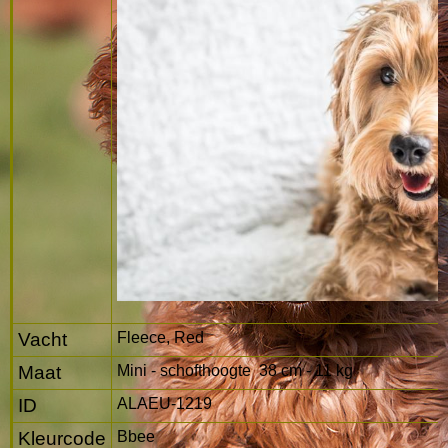
Vacht
Fleece, Red
Maat
Mini - schofthoogte 38 cm - 11 kg
ID
ALAEU-1219
Kleurcode
Bbee