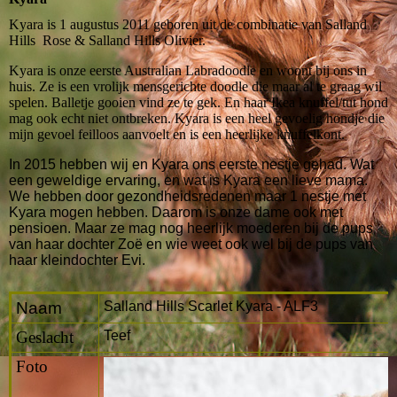
Kyara is 1 augustus 2011 geboren uit de combinatie van Salland
Hills Rose & Salland Hills Olivier.
Kyara is onze eerste Australian Labradoodle en woont bij ons in
huis. Ze is een vrolijk mensgerichte doodle die maar al te graag wil
spelen. Balletje gooien vind ze te gek. En haar Ikea knuffel/tut hond
mag ook echt niet ontbreken. Kyara is een heel gevoelig hondje die
mijn gevoel feilloos aanvoelt en is een heerlijke knuffelkont.
In 2015 hebben wij en Kyara ons eerste nestje gehad. Wat
een geweldige ervaring, en wat is Kyara een lieve mama.
We hebben door gezondheidsredenen maar 1 nestje met
Kyara mogen hebben. Daarom is onze dame ook met
pensioen. Maar ze mag nog heerlijk moederen bij de pups
van haar dochter Zoë en wie weet ook wel bij de pups van
haar kleindochter Evi.
Naam
Salland Hills Scarlet Kyara - ALF3
Geslacht
Teef
Foto