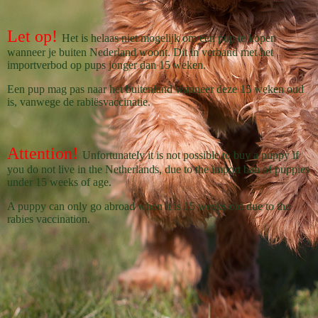
Let op!
Het is helaas niet mogelijk om een pup te kopen
wanneer je buiten Nederland woont. Dit in verband met het
importverbod op pups jonger dan 15 weken.
Een pup mag pas naar het buitenland wanneer deze 15 weken oud
is, vanwege de rabiësvaccinatie.
Attention!
Unfortunately it is not possible to buy a puppy if
you do not live in the Netherlands, due to the import ban of puppies
under 15 weeks of age.
A puppy can only go abroad when it is 15 weeks old due to the
rabies vaccination.