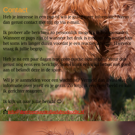
Contact
Heb je interesse in een pup of wil je graag meer informatie? Neem
dan gerust contact met mij op via e-mail.
Ik probeer alle berichten zo persoonlijk mogelijk te beantwoorden.
Wanneer er pups zijn of wanneer het druk is rondom een nestje, kan
het soms iets langer duren voordat je een reactie ontvangt. Hiervoor
vraag ik jullie begrip.
Heb je na een paar dagen nog geen reactie ontvangen? Stuur dan
gerust nog eens een berichtje. Soms komt een mail helaas niet goed
aan of belandt deze in de spam.
Wil je je aanmelden voor een wachtlijst? Vermeld dan alvast wat
informatie over jezelf en je gezin. Zo krijg ik een beter beeld en kan
ik gerichter reageren.
Ik kijk uit naar jullie bericht 😊
📩
info@degrippenaustralianlabradoodle.nl