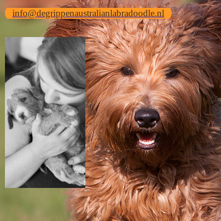
info@degrippenaustralianlabradoodle.nl