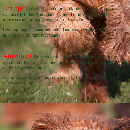
Let op!
Het is helaas niet mogelijk om een pup te kopen
wanneer je buiten Nederland woont. Dit in verband met het
importverbod op pups jonger dan 15 weken.
Een pup mag pas naar het buitenland wanneer deze 15 weken oud
is, vanwege de rabiësvaccinatie.
Attention!
Unfortunately it is not possible to buy a puppy if
you do not live in the Netherlands, due to the import ban of puppies
under 15 weeks of age.
A puppy can only go abroad when it is 15 weeks old due to the
rabies vaccination.